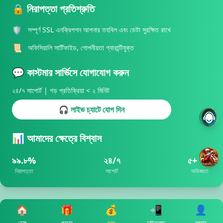
🔒 নিরাপত্তা প্রতিশ্রুতি
🛡️
সম্পূর্ণ SSL এনক্রিপশন আপনার তহবিল এবং ডেটা সুরক্ষিত রাখে
📜
অফিসিয়ালি সার্টিফাইড, গোপনীয়তা গ্যারান্টিযুক্ত
💬 কাস্টমার সার্ভিসে যোগাযোগ করুন
২৪/৭ সাপোর্ট | গড় প্রতিক্রিয়া < ২ মিনিট
🎧 লাইভ চ্যাটে যোগ দিন
📊 আমাদের ক্ষেত্রে বিশ্বাস
৯৯.৮%
২৪/৭
৫+ বছর
নিরাপত্তা
সাপোর্ট
অভিজ্ঞতা
🏠
🎁
💰
📲
👤
হোম
প্রচার
জমা
ডাউনলোড
আমার