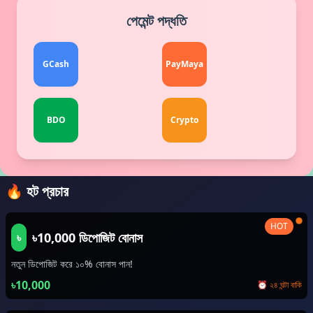
পেমেন্ট পদ্ধতি
GCash
PayMaya
BDO
Crypto
🔥 হট প্রচার
HOT
৳10,000 ডিপোজিট বোনাস
৳
নতুন ডিপোজিট করে ১০% বোনাস পান!
৳10,000
⏰ ২৪ ঘন্টা বাকি