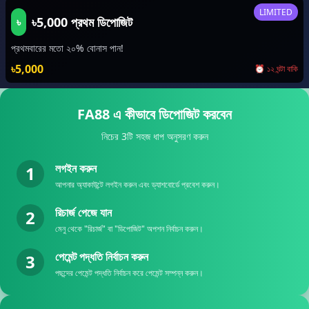
LIMITED
৳5,000 প্রথম ডিপোজিট
৳
প্রথমবারের মতো ২০% বোনাস পান!
৳5,000
⏰ ১২ ঘন্টা বাকি
FA88 এ কীভাবে ডিপোজিট করবেন
নিচের 3টি সহজ ধাপ অনুসরণ করুন
লগইন করুন
1
আপনার অ্যাকাউন্টে লগইন করুন এবং ড্যাশবোর্ডে প্রবেশ করুন।
রিচার্জ পেজে যান
2
মেনু থেকে "রিচার্জ" বা "ডিপোজিট" অপশন নির্বাচন করুন।
পেমেন্ট পদ্ধতি নির্বাচন করুন
3
পছন্দের পেমেন্ট পদ্ধতি নির্বাচন করে পেমেন্ট সম্পন্ন করুন।