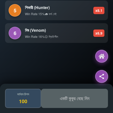
শিকারী (Hunter)
5
x8.1
Win Rate 15%
🌧️ ফর্ম নেই
বিষ (Venom)
6
x6.9
Win Rate 16%
😐 স্থিতিশীল
বর্তমান চিপস
একটি কুকুর বেছে নিন
100